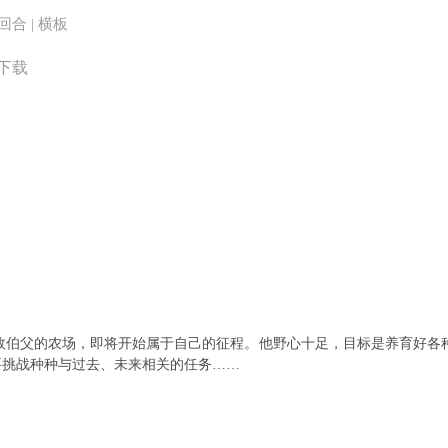
 回合 | 横板
3下载
角继承了已故伯父的农场，即将开始属于自己的征程。他野心十足，目标是养育
要挑战种种与过去、未来相关的任务……