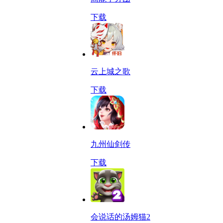
下载
云上城之歌
下载
九州仙剑传
下载
会说话的汤姆猫2