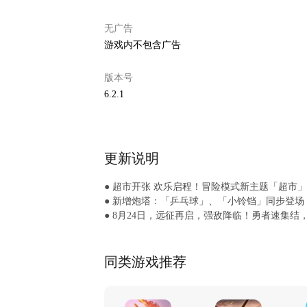
无广告
游戏内不包含广告
版本号
6.2.1
更新说明
● 超市开张 欢乐启程！冒险模式新主题「超市
● 新增炮塔：「乒乓球」、「小铃铛」同步登场
● 8月24日，远征再启，强敌降临！勇者速集结
● 新宠物「荔枝」及其礼包与远征主题同步上线
● 白衣轻引魂，黑影镇幽途，8月17日，新一
● 限时活动「仙台武擂」新一期擂主等你挑战，
同类游戏推荐
● 七夕限定礼包于8月7日甜蜜上架，缤纷好礼