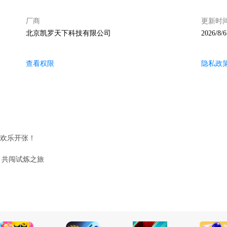
厂商
更新时
北京凯罗天下科技有限公司
2026/8/6
查看权限
隐私政
」欢乐开张！
，共闯试炼之旅
！
期通行证开启，「萝白白」与「萝黑黑」双影共守阴阳路！
8月3日英雄集结！！
与你共度浪漫佳节！