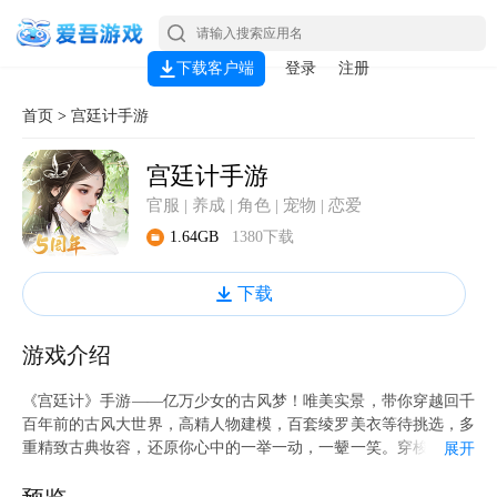
下载客户端
登录
注册
首页
>
宫廷计手游
宫廷计手游
官服 | 养成 | 角色 | 宠物 | 恋爱
1.64GB
1380下载
下载
游戏介绍
《宫廷计》手游——亿万少女的古风梦！唯美实景，带你穿越回千
百年前的古风大世界，高精人物建模，百套绫罗美衣等待挑选，多
重精致古典妆容，还原你心中的一举一动，一颦一笑。穿梭在唯美
展开
古风场景之间，即刻体验景色万变的真实世界。这一次，做自己的
主角。养成、晋升、切磋，从籍籍无名到冠绝天下，你内心潜藏巨