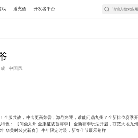
游戏
送充值
开发者平台
爷
 养成 | 中国风
！全服共战，冲击更高荣誉；激烈角逐，谁能问鼎九州？全新排位赛季
戏特色： 【问鼎九州 全服征战首赛季】 全新赛季玩法开启，苍茫大地九
乾坤 华美时装贺新春】 牛年限定时装，新春佳节展示别样