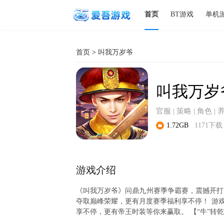
首页
BT游戏
单机
首页
>
叫我万岁爷
叫我万岁
官服 | 策略 | 角色 |
1.72GB
1171下载
游戏介绍
《叫我万岁爷》问鼎九州赛季争霸赛，震撼开打
夺取巅峰荣耀，更有月度赛季福利享不停！ 游
享不停，更有帝王时装等你来赢取。 【“牛”转