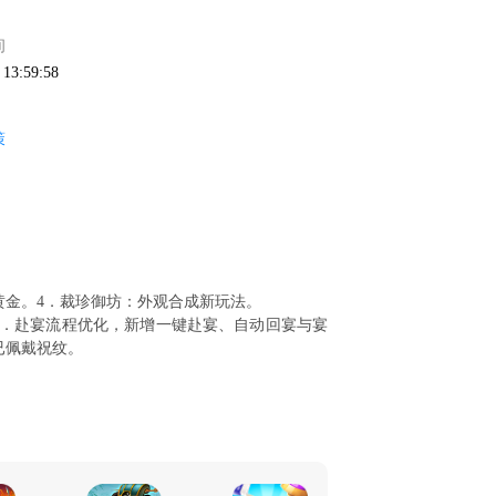
间
 13:59:58
策
黄金。4．裁珍御坊：外观合成新玩法。
3．赴宴流程优化，新增一键赴宴、自动回宴与宴
已佩戴祝纹。