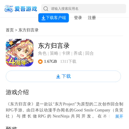
下载客户端
登录
注册
首页
>
东方归言录
东方归言录
角色 | 策略 | 卡牌 | 养成 | 回合
1.67GB
1311下载
下载
游戏介绍
《东方归言录》是一款以“东方Project”为原型的二次创作回合制
RPG手游。由日本以动漫手办闻名的Good Smile Company（良笑
社）与擅长做RPG的NextNinja共同开发。在本作中，
展开
因“LostWord”导致幻想乡发生巨大的异变，为了解决异变，东方
Project中的角色们将重聚一起展开冒险。除了大家熟悉的博丽灵梦