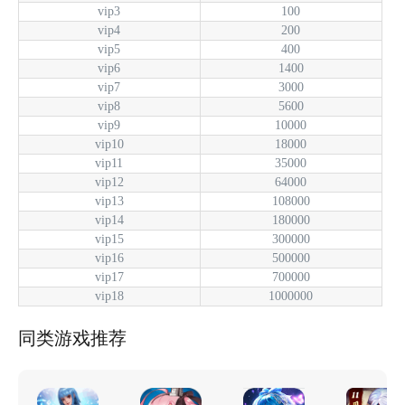
vip3
100
vip4
200
vip5
400
vip6
1400
vip7
3000
vip8
5600
vip9
10000
vip10
18000
vip11
35000
vip12
64000
vip13
108000
vip14
180000
vip15
300000
vip16
500000
vip17
700000
vip18
1000000
同类游戏推荐