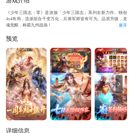
游戏介绍
度，送尊贵特权、战令和大量礼包 【每日签到】每日送 648 黄金
券，月累计再送5000黄金券、自选金色宝物+自选军师 【开局特
《少年三国志：零》是游族「少年三国志」系列全新力作。独创
权】七大特权免费领，两大特权再进阶更畅爽 【在线福利】在线
4x4布局，流派组合千变万化，兵将军师皆有可为。品质升级，龙
30分钟即得 648 通宝券+200连抽 【多日登录】首日即领3星张飞，
魂觉醒，称霸九州战场！
展开
登录再送648通宝券x3、4星18资质神将-孙策+满星军师周瑜 【双
【4X4布阵，策略制胜】
周庆典】完成任务即可直升5星18资质孙策，更有孙策飞升材料+专
4×4布阵，独创颠覆性策略卡牌玩法！三国名将划至重、轻、步、
预览
属士兵虎符免费获得 ★游戏礼包请在爱吾悬浮窗“礼包中心”领取。
盾、弓、谋六种职业，玩家可以根据兵种相克的特点自由部署，以
★反馈问题请在爱吾悬浮窗点击“在线客服” ★关注爱吾微信公众
奇制胜！
号：aiwuyouxi了解更多游戏资讯
【公平竞技，跨服争锋】
全新赛季制玩法，豪华福利，多样副本等你探索！实时匹配，激烈
对决一触即发！
【军师控场，奇计百出】
军师出战，神机妙算掌控全局！技能融合、威力叠加，实时决策、
局势扭转，尽享即时战略快感！
【猛将强兵，自由搭配】
不同流派，豪华阵容，打造极富创意的战斗体系。小兵能逆袭，武
将皆C位！快来pick你心目中的神将精兵！
详细信息