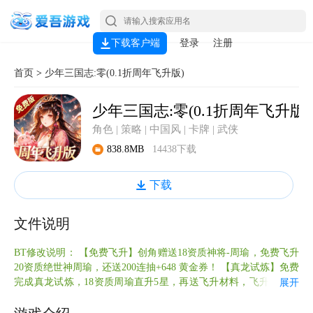
下载客户端
登录
注册
首页
>
少年三国志:零(0.1折周年飞升版)
少年三国志:零(0.1折周年飞升版)
角色 | 策略 | 中国风 | 卡牌 | 武侠
838.8MB
14438下载
下载
文件说明
BT修改说明： 【免费飞升】创角赠送18资质神将-周瑜，免费飞升
20资质绝世神周瑜，还送200连抽+648 黄金券！ 【真龙试炼】免费
完成真龙试炼，18资质周瑜直升5星，再送飞升材料，飞升成神！
展开
【真实代金】每日 648 通宝券（不限时、可拆分），每周额外再送
1000通宝券及百连抽等奖励 【少年打金】每日最高万元打金额