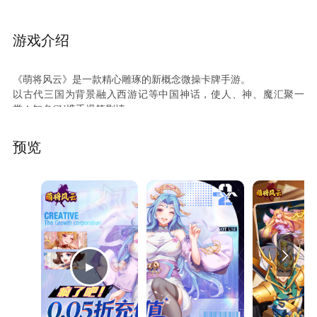
质武将 ，助你征战四方！ ★登录送1000连抽：每日登录即送十
连，连续登录最高可得千抽福利！ ★登录送自选：连续登录即送精
美皮肤自选宝箱，18神将自选宝箱！ ★神将派送：升级即送超强红
游戏介绍
将哪吒，活跃再送火尖枪，连登4日还送最强18神将吕蒙！ ★活跃
送充值卡：每日活跃完成日常就送充值卡，得海量钻石！ ★全新养
成系统宝物升阶、宝石分解已上线，助力战力增长！ ★全新PVP玩
《萌将风云》是一款精心雕琢的新概念微操卡牌手游。
法诸侯争霸已上线，更具趣味性的多队PVP战斗！ ★游戏礼包请在
以古代三国为背景融入西游记等中国神话，使人、神、魔汇聚一
爱吾悬浮窗“礼包中心”领取。 ★反馈问题请在爱吾悬浮窗点击“在
堂！知名CV携手爆笑剧情；
线客服” ★关注爱吾微信公众号：aiwuyouxi了解更多游戏资讯
强烈打击感搭配上百种微操技能，让你感受耳目一新的策略战斗！
更有MM后援团、国战、世界资源争夺等特色玩法，满足一切期
预览
待！面对未知的冒险与挑战，你准备好了吗？