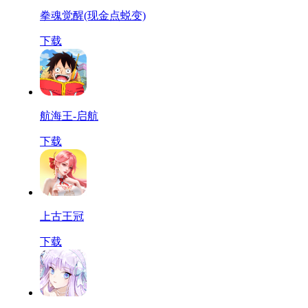
拳魂觉醒(现金点蜕变)
下载
航海王-启航
下载
上古王冠
下载