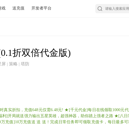
游戏
送充值
开发者平台
0.1折双倍代金版)
竖屏 | 策略 | 塔防
，绝对真实折扣，充值648元仅需6.48元! ★[千元代金]每日在线领取100
福利]开局就送强力输出五星英雄，超强神器，助你踏上强者之路 ★[八
万充值]10万充值送 送 送！完成日常任务即可领取充值卡，每日最多可获取
权-步登天，超强光明阵营英雄不是梦！ ★[新人试炼]七日新人试炼，完成任