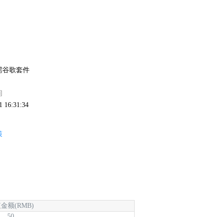
需谷歌套件
间
1 16:31:34
策
金额(RMB)
50