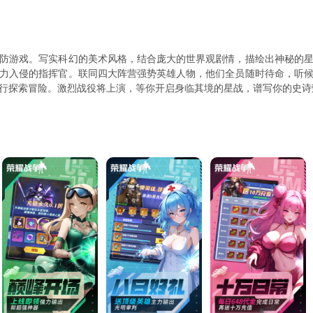
击“在线客服” ★关注爱吾微信公众号：aiwuyouxi了解更多游戏资讯
防游戏。写实科幻的美术风格，结合庞大的世界观剧情，描绘出神秘的
力入侵的指挥官。联同四大阵营强势英雄人物，他们全员随时待命，听
行探索冒险。激烈战役将上演，等你开启身临其境的星战，谱写你的史诗