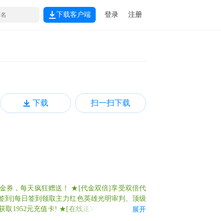
下载客户端
登录
注册
下载
扫一扫下载
0元代金券，每天疯狂赠送！ ★[代金双倍]享受双倍代
日签到]每日签到领取主力红色英雄光明审判、顶级
1952元充值卡! ★[在线送VIP]在线助力领取
展开
务直送14星满级战争女神 ★游戏礼包请在爱吾悬浮