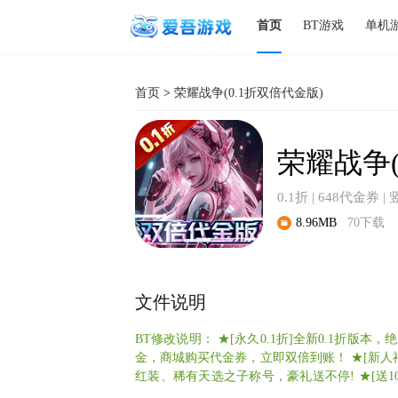
首页
BT游戏
单机
首页
>
荣耀战争(0.1折双倍代金版)
荣耀战争(
0.1折 | 648代金券 | 
8.96MB
70下载
文件说明
BT修改说明： ★[永久0.1折]全新0.1折版本
金，商城购买代金券，立即双倍到账！ ★[新人
红装、稀有天选之子称号，豪礼送不停! ★[送10
VIP经验和百抽特招卡，兔费直达Vip8, 特