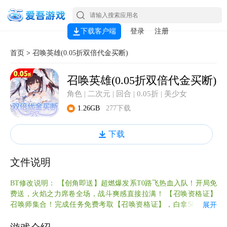
下载客户端
登录
注册
首页
>
召唤英雄(0.05折双倍代金买断)
召唤英雄(0.05折双倍代金买断)
角色 | 二次元 | 回合 | 0.05折 | 美少女
1.26GB
277下载
下载
文件说明
BT修改说明： 【创角即送】超燃爆发系T0路飞热血入队！开局免
费送，火焰之力席卷全场，战斗爽感直接拉满！ 【召唤资格证】
召唤师集合！完成任务免费考取【召唤资格证】，白拿5000神喻
展开
币！ 【千元代金】每日登录，福利加码！每天领取不限时【648神
喻币X2】！无限资源，打造你的专属神域！ 【打金白送】专属“打