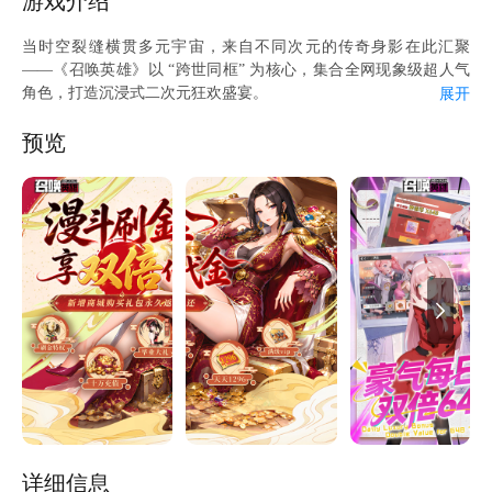
游戏介绍
金特权”免费激活！万元日额+无限爆仓，资源到手软，养成快人5
倍！ 【毕业狂三】七日任务轻松完成，直接领取毕业SSR时崎狂三
当时空裂缝横贯多元宇宙，来自不同次元的传奇身影在此汇聚
皮肤+专属皮肤，战力与颜值双双封顶！ 【永久满V】无需苦熬！
——《召唤英雄》以 “跨世同框” 为核心，集合全网现象级超人气
升级即送【永久满级VIP特权】及五星时崎狂三专属圣器 【十万充
角色，打造沉浸式二次元狂欢盛宴。
展开
值】签到即领 100,000充值券，钻石资源拿到手软，开局即神豪，
搭配不同的队友协作加成和装备协作加成，按照自己的爱好培养成
全服任你纵横！ ★游戏礼包请在爱吾悬浮窗“礼包中心”领取。 ★
不同的成长属性，打造千变万化的各式阵容，各种闯关、副本、丰
预览
反馈问题请在爱吾悬浮窗点击“在线客服” ★关注爱吾微信公众号：
富刺激的剧情。在这里，每一场战斗都是情怀碰撞，每一次组队都
aiwuyouxi了解更多游戏资讯
是跨世重逢 —— 属于二次元的终极幻想，正在无限战场等你开
启！
详细信息