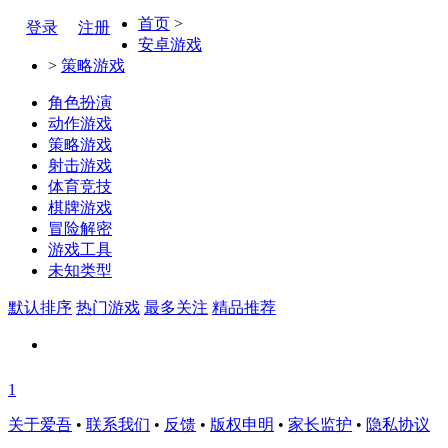
首页
>
登录
注册
安卓游戏
>
策略游戏
角色扮演
动作游戏
策略游戏
射击游戏
体育竞技
棋牌游戏
冒险解密
游戏工具
未知类型
默认排序
热门游戏
最多关注
精品推荐
1
关于爱吾
•
联系我们
•
反馈
•
版权申明
•
家长监护
•
隐私协议