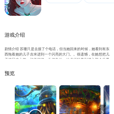
益智 | 解谜 | 推理 | 冒险 | 3D
2334下载
430.8MB
游戏介绍
剧情介绍 苏珊只是去接了个电话，但当她回来的时候，她看到有东
西拖着她的儿子吉米进到一个闪亮的大门。。很遗憾，在她想把儿
子拽回来之前，门关闭了。为了救他，她必须找寻到进入那个世界
的方法。在认为她说的那个未曾见过的世界是虚构之前，一切都是
有可能的。想办法找出是谁抓走了吉米，找到他们到底要什么？森
预览
林到底隐藏了多少秘密？ 画面 本作CG画面可以说不只是解谜游戏
在所有游戏中都可以算是比较精良的，游戏虽然以