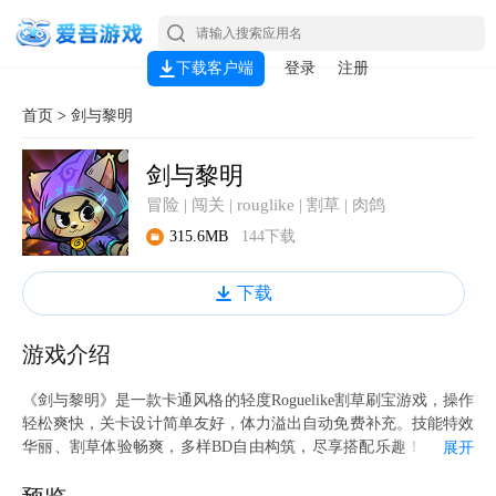
下载客户端
登录
注册
首页
>
剑与黎明
剑与黎明
冒险 | 闯关 | rouglike | 割草 | 肉鸽
315.6MB
144下载
下载
游戏介绍
《剑与黎明》是一款卡通风格的轻度Roguelike割草刷宝游戏，操作
轻松爽快，关卡设计简单友好，体力溢出自动免费补充。技能特效
华丽、割草体验畅爽，多样BD自由构筑，尽享搭配乐趣！ 【游戏
展开
特色】 自由构筑，无限可能 装备、宝石、天赋百变搭配，爆率真
实可观。极品装备与宝石轻松获取，配合技能与天赋系统，高自由