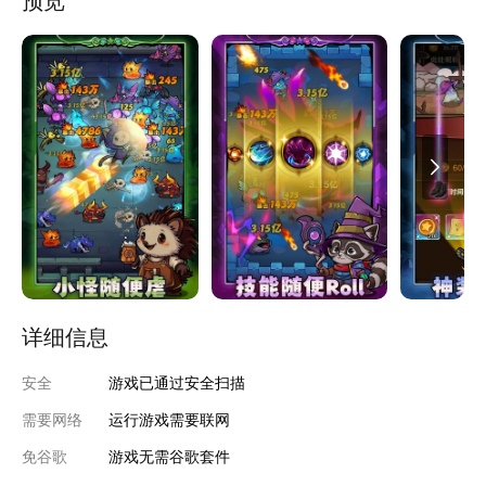
预览
组合出强力流派，横扫地下城！ 轻松闯关，无压复玩 Boss与怪物
伤害温和，拒绝秒杀挫败。关卡
详细信息
安全
游戏已通过安全扫描
需要网络
运行游戏需要联网
免谷歌
游戏无需谷歌套件