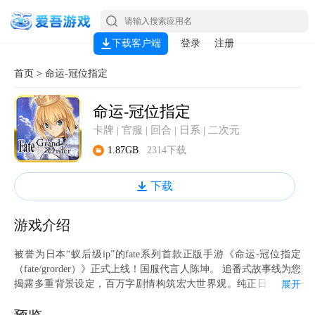
下载客户端
登录
注册
首页
>
命运-冠位指定
命运-冠位指定
卡牌 | 官服 | 回合 | 日系 | 二次元
1.87GB
2314下载
下载
游戏介绍
被誉为日本“蚁后级ip”的fate系列首款正版手游《命运-冠位指定
（fate/grorder）》正式上线！国服代言人陈坤。 追番式故事线为您
揭露多重背景设定，百万字剧情构筑宏大世界观。纯正日式rpg，
展开
指令卡牌战斗，更有神秘职阶解锁。川澄绫子、植田佳奈、坂本真
绫、樱井孝宏、神谷浩史等40多位顶级声优全程配音，武内崇等50