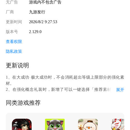
无广告
游戏内不包含广告
厂商
九游发行
更新时间
2026/8/2 9:27:53
版本号
2.129.0
查看权限
隐私政策
更新说明
1、在大成功·极大成功时，不会消耗超出等级上限部分的强化素
材。
2、在强化概念礼装时，新增了可以一键选择「推荐素材」的功
展开
能。
3、对从者及概念礼装的部分强化功能进行了调整。
同类游戏推荐
4、牵绊获得量提升效果的上限提升，从原来的300%提高至500%
5、对6位从者的战斗动作及宝具演出进行了更新。①安妮·伯妮＆
玛莉·瑞德(Rider)②库·丘林〔Prototype〕③大流士三世④威廉·莎士
比亚⑤夏尔·亨利·桑松⑥玛塔·哈丽