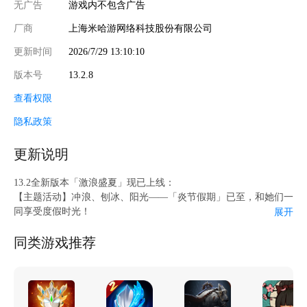
无广告
游戏内不包含广告
厂商
上海米哈游网络科技股份有限公司
更新时间
2026/7/29 13:10:10
版本号
13.2.8
查看权限
隐私政策
更新说明
13.2全新版本「激浪盛夏」现已上线：
【主题活动】冲浪、刨冰、阳光——「炎节假期」已至，和她们一
同享受度假时光！
展开
【高难挑战】「千机战场-S2」即将开启，搭配不同的装备组合，
征服强大的对手！
同类游戏推荐
【全新装备】13.2版本全新装备开放获取，快换上全新的夏日海滩
装扮吧~