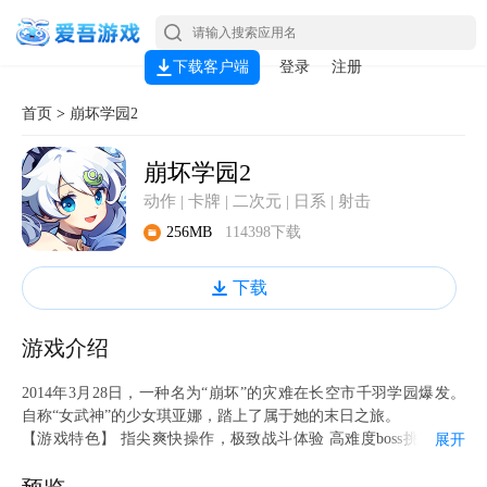
下载客户端
登录
注册
首页
>
崩坏学园2
崩坏学园2
动作 | 卡牌 | 二次元 | 日系 | 射击
256MB
114398下载
下载
游戏介绍
2014年3月28日，一种名为“崩坏”的灾难在长空市千羽学园爆发。
自称“女武神”的少女琪亚娜，踏上了属于她的末日之旅。
【游戏特色】 指尖爽快操作，极致战斗体验 高难度boss挑战，各
展开
色关卡探索 装备拟人化养成，感受「她们」的温度 性格鲜明的可
用主角，逃离绝望的末日之旅