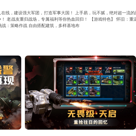
人在线，建设强大军团，打造军事大国！ 上手易，玩不腻，绝对超一流的
！ 老战友重归战场，专属福利等你热血回归！ 【游戏特色】 怀旧：重
挑战：策略作战 自由搭配建筑，多样基地布