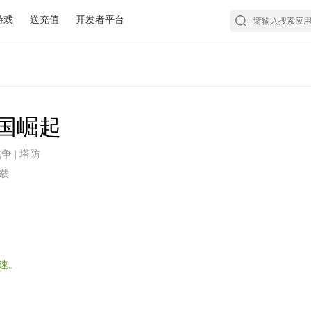
游戏
送充值
开发者平台
国崛起
战争 | 塔防
下载
速。