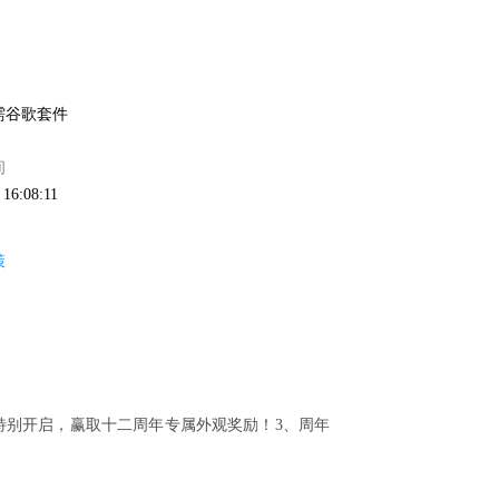
需谷歌套件
间
 16:08:11
策
特别开启，赢取十二周年专属外观奖励！3、周年