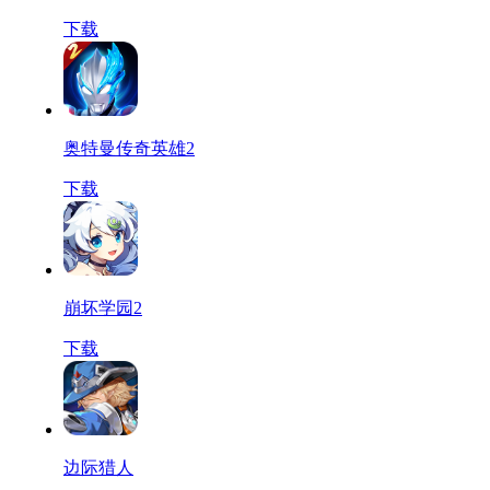
下载
奥特曼传奇英雄2
下载
崩坏学园2
下载
边际猎人