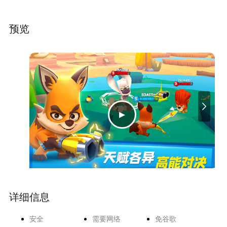
开黑模式任你选择，打造新一代休闲竞技手游！ 【拽萌小动物任你
扮演】 机智的狐狸、贪吃的熊猫、呆萌的鲨鱼等多种拽萌小动物任
你扮演。 【地形互动 机智对抗】 灌木丛隐身、冰地行走会打滑、
预览
入水阻断所有技能，巧妙利用地形与敌人一决胜负吧！ 【个性天赋
欢乐对决】 加速、闪现、反伤、致盲、跟踪
详细信息
安全
需要网络
免谷歌