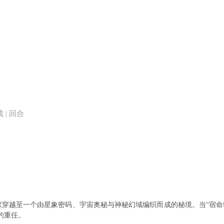
成 | 回合
穿越至一个由星象密码、宇宙奥秘与神秘幻域编织而成的秘境。当“宿命
的重任。