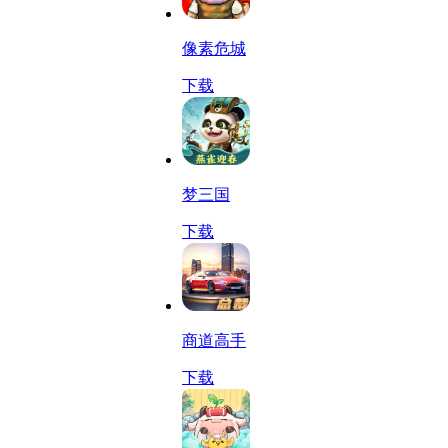
像素危城
下载
梦三国
下载
商道高手
下载