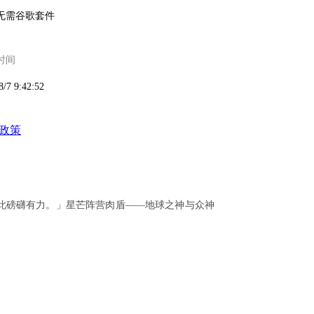
无需谷歌套件
时间
8/7 9:42:52
政策
此磅礴有力。」星芒阵营肉盾——地球之神与众神