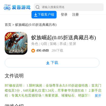
下载客户端
登录
注册
首页
>
蚁族崛起(0.05折送典藏吕布)
蚁族崛起(0.05折送典藏吕布)
角色 | Q萌 | 策略 | 养成 | 竖屏
490.4MB
284下载
下载
文件说明
BT修改说明： 1.限时疯抢：全场尊享永久0.05折超值特惠：首充门
槛低至3分，648元豪礼仅需3.24元，尽享奢华充值狂欢！ 2.新手启
程：专属大礼包震撼登场！海量资源、璀璨钻石、绝版荣耀称号，
展开
助力您轻松组建无敌蚂蚁帝国！ 3.红包雨下：福利全面升级！每日
完成日常任务即领海量红包，钻石雨倾盆而下，让您收获满满！ 4.