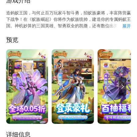
游戏介绍
登录连礼：七日庆典，好礼不断！登录七日即赠强力战将郭嘉，十
四天再添神秘宠物虫卵，更有无数资源与珍稀道具，统统免费领
造蚂蚁王国，与何止百万玩家斗智斗勇，招蚁族豪将，丰富阵营赢
取！ 5.首充特惠：震撼首充福利来袭！仅需6元，典藏级名将吕布
下战争！在《蚁族崛起》你将作为蚁族统帅，建造你的专属蚂蚁王
即刻归心，为您的蚁族征途增添无尽战力，征服四方蚁域！ ★游
国。神机妙算的三国英雄、智勇双全的凯撒，还有数位出类拔萃的
展开
戏礼包请在爱吾悬浮窗“礼包中心”领取。 ★反馈问题请在爱吾悬浮
豪将，都等待你招募入队，成为蚁族中坚！通过资源囤积、城防修
窗点击“在线客服” ★关注爱吾微信公众号：aiwuyouxi了解更多游
建、战力提升，将一方蚁穴壮大成为兵「蚁」强壮的王国城邦！与
预览
戏资讯
百万玩家结盟或是为敌，抵御强敌进攻，联手攻克城池，战无不
胜，攻无不取，成为地下世界的霸主！与此同时，游戏还采用技术
前沿的引擎开发，呈现高品质的画面。画面还原蚂蚁与战争细节，
玩家可以尽情感受微观世界的对决乐趣，在神奇的蚂蚁世界中招兵
征战。
详细信息