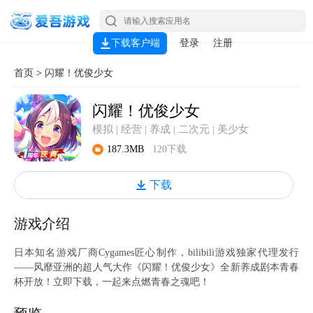
下载客户端
登录
注册
首页
>
闪耀！优俊少女
闪耀！优俊少女
模拟 | 经营 | 养成 | 二次元 | 美少女
187.3MB
120下载
下载
游戏介绍
日本知名游戏厂商Cygames匠心制作，bilibili游戏独家代理发行
——风靡亚洲的超人气大作《闪耀！优俊少女》全新养成剧本青春
杯开放！立即下载，一起来点燃青春之魂吧！