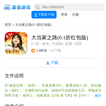
下载客户端
登录
注册
首页
>
大当家之路(0.1折红包版)
大当家之路(0.1折红包版)
0.1折 | 角色 | 中国风 | 竖屏 | 经营
1.04GB
119下载
下载
文件说明
BT修改说明： 福利一：充值直降99%，通通原价0.1折，轻松畅
玩！​ 福利二：注册即送代金券，游戏内可连续领取七天，零氪成为
商界大佬！ 福利三：创角就送【SSR 黄飞鸿】和【SSR 驯鹿】，
展开
开挂开启经商之旅！​ 福利四：首充0.06元，【UR 赤狐】即可领
取，超高资质，助您一路乘风破浪！ 福利五：每日超值特惠，7折