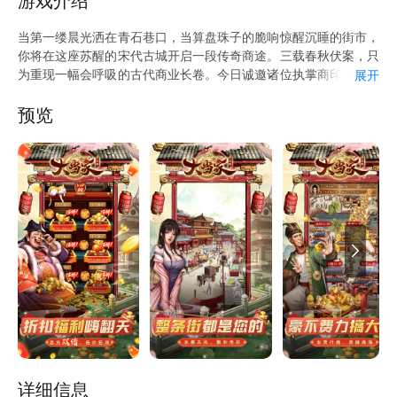
游戏介绍
抢购1000代金券，低门槛，高回报，收益满满！ 福利六：0元礼
包，内含稀有灵宠和海量资源，不花一分钱，照样玩转商业帝国！
当第一缕晨光洒在青石巷口，当算盘珠子的脆响惊醒沉睡的街市，
福利七：30+玩法轮番狂欢，天天有惊喜，周周有活动，让你玩到
你将在这座苏醒的宋代古城开启一段传奇商途。三载春秋伏案，只
过瘾！ 福利八：天降红包好礼，完成游戏内指定任务即可获取红
为重现一幅会呼吸的古代商业长卷。今日诚邀诸位执掌商印，共绘
展开
包兑换代金券！ ★游戏礼包请在爱吾悬浮窗“礼包中心”领取。 ★
这卷属于您的'清明上河图'。
反馈问题请在爱吾悬浮窗点击“在线客服” ★关注爱吾微信公众号：
预览
aiwuyouxi了解更多游戏资讯
详细信息