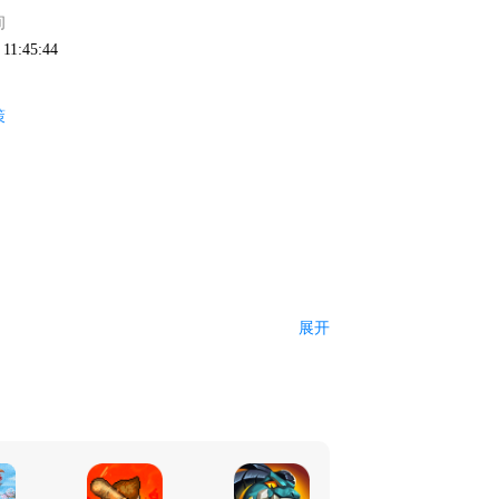
间
 11:45:44
策
展开