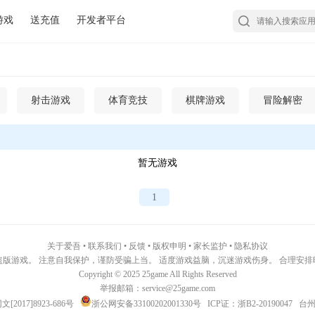
游戏
送充值
开发者平台
射击游戏
体育竞技
棋牌游戏
冒险解密
暂无游戏
1
关于爱吾
•
联系我们
•
反馈
•
版权申明
•
家长监护
•
隐私协议
版游戏。 注意自我保护，谨防受骗上当。 适度游戏益脑，沉迷游戏伤身。 合理安
Copyright © 2025 25game All Rights Reserved
举报邮箱：service@25game.com
[2017]8923-686号
浙公网安备33100202001330号
ICP证：浙B2-20190047