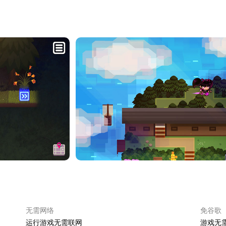
接受严苛的战士训练，成为真正的守护者！她没能想到的是，自己正被卷入
控这个调皮的小英雄上下左右移动时，她将用锋利无双的大刀斩杀一个
为规律确定自己的进攻策略。
的幽灵小怪，令人头疼的下水道粘液怪还有随时随时进入潜行状态的忍者
的挑战！
提升的游戏内容
地中探索并拯救这个世界
Boss 战也不能少！
、“布置陷阱”在内彻底颠覆游戏体验特殊能力
无需网络
免谷歌
运行游戏无需联网
游戏无