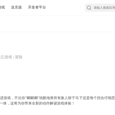
游戏
送充值
开发者平台
 独立游戏 | 冒险
进游戏，不论你“唰唰唰”炫酷地将所有敌人斩于马下还是每个回合仔细
一体，这将为你带来全新的动作解谜游戏体验！
在一个与世隔绝的小岛上。虽说小金在出生后不久便被自己的母亲所抛