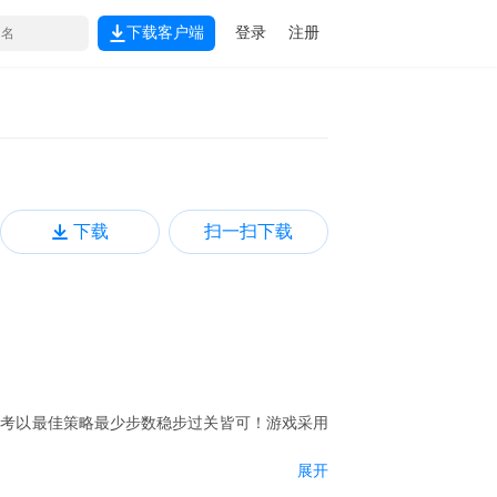
下载客户端
登录
注册
下载
扫一扫下载
思考以最佳策略最少步数稳步过关皆可！游戏采用
展开
弃并对此有所怨言，但作为守护者家族的后裔（脸