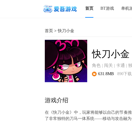
首页
BT游戏
单机
首页
>
快刀小金
快刀小金
角色 | 闯关 | 卡通 |
631.8MB
890下载
游戏介绍
在《快刀小金》中，玩家将能够以自己的节奏推
了非常独特的刀马一体系统——移动与攻击融为
小金是一位年仅8岁的小女孩，与奶奶一同生活