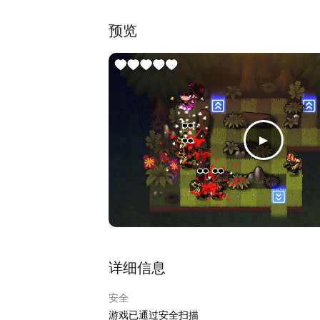
上的粉红爱心胎记便是守护者标记！），她必须
预览
《快刀小金》的特色在于其移动攻击机制。在操
如果想要通关游戏，你需要根据敌人的分布与行
工厂里穿戴着坚固护甲的机甲士兵，浮游在空中
待你找到弱点，还有惊险刺激的 Boss 战等待你
- 为你带来了八个小时以上诚意满满、难度逐渐
- 通过游戏了解“快刀小金”的传奇故事
- 在神秘森林、黑暗墓穴、神秘实验室、军事基
- 找到弱点击败20多种行为各异的敌人，当然了，
- 收集隐藏宝物解锁包含“心灵感应”、“瞬移”
详细信息
安全
游戏已通过安全扫描