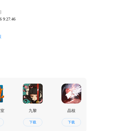
间
6 9:27:46
策
验室
九黎
晶核
汤姆猫英雄跑酷
下载
下载
下载