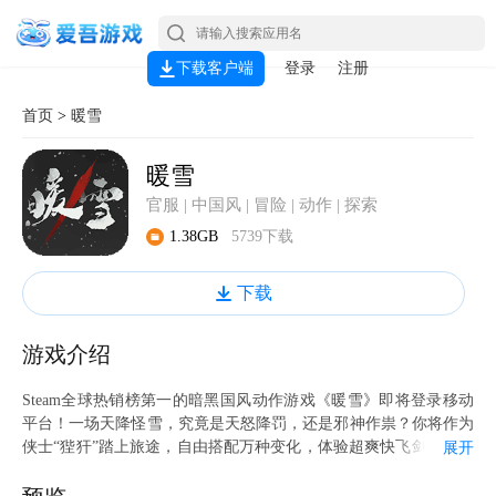
下载客户端
登录
注册
首页
>
暖雪
暖雪
官服 | 中国风 | 冒险 | 动作 | 探索
1.38GB
5739下载
下载
游戏介绍
Steam全球热销榜第一的暗黑国风动作游戏《暖雪》即将登录移动
平台！一场天降怪雪，究竟是天怒降罚，还是邪神作祟？你将作为
侠士“狴犴”踏上旅途，自由搭配万种变化，体验超爽快飞剑系统，
展开
不断重生制敌，寻找暖雪背后的真相，让黑暗迎来终结！