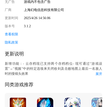
无广告
游戏内不包含广告
厂商
上海幻电信息科技有限公司
更新时间
2025/4/26 14:56:06
版本号
3.1.2
查看权限
隐私政策
更新说明
新增功能：- 云存档现已支持两个存档档位- 现可通过“游戏设
置”→“视频”中的特定选项来关闭收剑及击败地图上最后一名敌人
时的慢镜头效果
展开
问题修复：- 修复手柄部分操作异常、无法点选菜单的问题
- 修复部分设备下的部分特效表现异常的问题
同类游戏推荐
- 修复本体白灰难度敌人血量异常的问题
- 修复蛇母之眠BOSS在特定情况下不锁血的问题
- 修复安卓设备屏幕无法翻转的问题
- 修复部分平板设备存档界面下方UI显示不全的问题