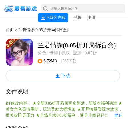
下载客户端
登录
注册
首页
>
兰若情缘(0.05折开局拆盲盒)
兰若情缘(0.05折开局拆盲盒)
角色 | 卡牌 | 养成 | 竖屏 | 0.05折
8.72MB
1528下载
下载
文件说明
BT修改内容： ★全新0.05折开局领盲盒奖励，新版本福利满满 ★
美女角色高清重制，玩法奖励大幅增加 ★开局海量资源大放送，
推关破阵无压力 ★全场首续0.05折福利，通关主线轻轻松松 ★所
展开
有充值永久0.05折、拒绝物价膨胀 ★游戏礼包请在爱吾悬浮窗“礼
包中心”领取。 ★反馈问题请在爱吾悬浮窗点击“在线客服” ★关注