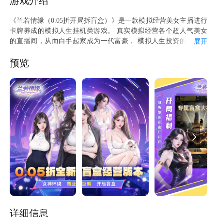
游戏介绍
爱吾微信公众号：aiwuyouxi了解更多游戏资讯
《兰若情缘（0.05折开局拆盲盒）》是一款模拟经营美女主播进行
卡牌养成的模拟人生挂机类游戏。 真实模拟经营各个超人气美女
的直播间，从而白手起家成为一代富豪， 模拟人生投资的每一步
展开
收益，不断买楼买地，创业最终成为商业大亨。 游戏中，玩家不
断凭借各种人格魅力以及选择认识各个美女为她们创立直播间，进
预览
行直播大秀，最终一步一步进行卡牌养成，成为一代商业巨鳄。游
戏福利满满，等你来领取！！美女秘书、豪车派对首富的生活从现
在开始。
详细信息