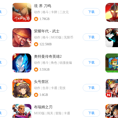
境·界 刀鸣
载
下载
动作 | 格斗 | 卡牌 | 二次元
1.79GB
荣耀年代 - 武士
载
下载
动作 | 格斗 | MOD版 | 无限币
122.5MB
奥特曼传奇英雄2
载
下载
动作 | 格斗 | 角色 | 动漫改编
3.55GB
头号禁区
载
下载
动作 | 生存 | 卡通 | 竞技
1.6GB
布瑞姆之刃
载
下载
MOD版 | 闯关 | 冒险 | 卡通