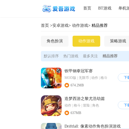
首页
BT游戏
单机
首页
>
安卓游戏
>
动作游戏
> 精品推荐
角色扮演
动作游戏
策略游戏
默认排序
热门游戏
最多关注
精品推荐
铁甲钢拳冠军赛
下
MOD版 | 无限币 | 动作 | 格斗
674.2MB
造梦西游之黎尤浩劫篇
下
动作 | 格斗 | 冒险 | 角色
637MB
Driftfall: 像素动作角色扮演游戏