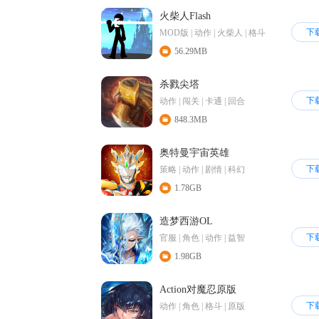
火柴人Flash
下
MOD版 | 动作 | 火柴人 | 格斗
56.29MB
杀戮尖塔
下
动作 | 闯关 | 卡通 | 回合
848.3MB
奥特曼宇宙英雄
下
策略 | 动作 | 剧情 | 科幻
1.78GB
造梦西游OL
下
官服 | 角色 | 动作 | 益智
1.98GB
Action对魔忍原版
下
动作 | 角色 | 格斗 | 原版