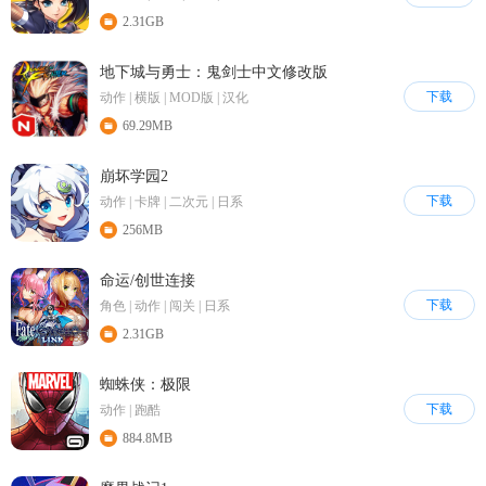
2.31GB
地下城与勇士：鬼剑士中文修改版
下载
动作 | 横版 | MOD版 | 汉化
69.29MB
崩坏学园2
下载
动作 | 卡牌 | 二次元 | 日系
256MB
命运/创世连接
下载
角色 | 动作 | 闯关 | 日系
2.31GB
蜘蛛侠：极限
下载
动作 | 跑酷
884.8MB